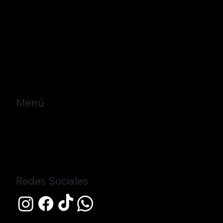
Av. Libertad 3211, San
Francisco Totimehuacan,
72190 Heroica Puebla de
Zaragoza, Pue.
(+52) 221 663 7416
ventas@hampole.mx
Menú
Home
Nosotros
Contacto
Redes Sociales